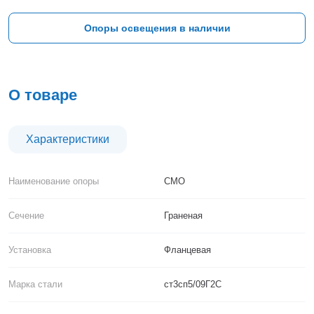
Тверь
Тольятти
Опоры освещения в наличии
Тула
Тюмень
Уфа
Хабаровск
О товаре
Чебоксары
Челябинск
Череповец
Характеристики
Чита
Ярославль
Наименование опоры
СМО
Сечение
Граненая
Установка
Фланцевая
Марка стали
ст3сп5/09Г2С