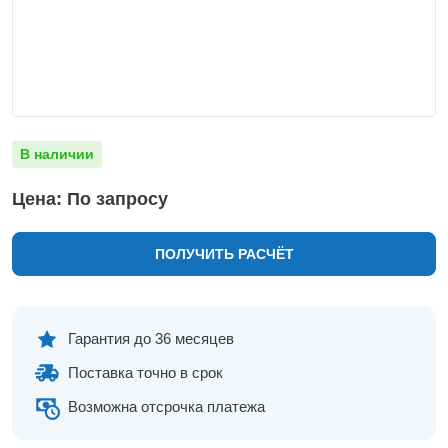
Нижнекамск
Нижний Новгород
Новосибирск
Норильск
Омск
Оренбург
В наличии
Пермь
Петрозаводск
Цена: По запросу
Ростов на Дону
Рязань
ПОЛУЧИТЬ РАСЧЁТ
Самара
Санкт-Петербург
Саранск
Саратов
Гарантия до 36 месяцев
Севастополь
Поставка точно в срок
Симферополь
Сочи
Возможна отсрочка платежа
Сургут