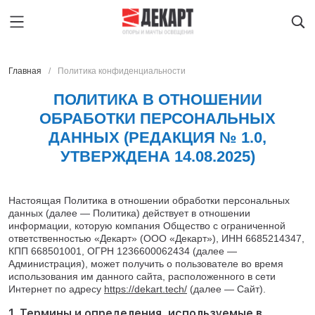
Главная
Политика конфиденциальности
ПОЛИТИКА В ОТНОШЕНИИ
ОБРАБОТКИ ПЕРСОНАЛЬНЫХ
Главная
ЧЕРЕПОВЕЦ
ДАННЫХ (РЕДАКЦИЯ № 1.0,
Каталог продукции
Oпоры oсвeщения
УТВЕРЖДЕНА 14.08.2025)
О предприятии
Мачты освещения
Архангельск
Производство
Закладные детали фундамента
Астрахань
Услуги
Парковые опоры освещения
Барнаул
Настоящая Политика в отношении обработки персональных
Новости
Светильники
Благовещенск
данных (далее — Политика) действует в отношении
Контакты
Ж/Д опоры контактной сети
Брянск
информации, которую компания Общество с ограниченной
Наличие на складе
Мачты сотовой связи
ответственностью «Декарт» (ООО «Декарт»), ИНН 6685214347,
Великий Новгород
КПП 668501001, ОГРН 1236600062434 (далее —
Опоры ЛЭП
Владивосток
ЧЕРЕПОВЕЦ
Администрация), может получить о пользователе во время
Светофорные опоры
Владимир
использования им данного сайта, расположенного в сети
Получить расчет
Прожекторные мачты
Интернет по адресу
https://dekart.tech/
(далее — Сайт).
Волгоград
8 800 600-45-22
Молниеотводы
Вологда
lid@dekart.tech
1. Термины и определения, используемые в