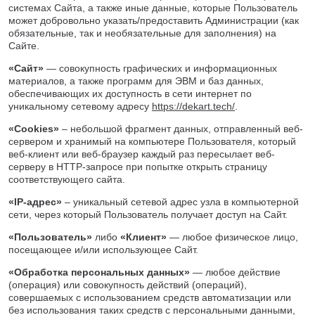
системах Сайта, а также иные данные, которые Пользователь
Нижнекамск
может добровольно указать/предоставить Администрации (как
Нижний Новгород
обязательные, так и необязательные для заполнения) на
Сайте.
Новосибирск
Норильск
«Сайт»
— совокупность графических и информационных
материалов, а также программ для ЭВМ и баз данных,
Омск
обеспечивающих их доступность в сети интернет по
Оренбург
уникальному сетевому адресу
https://dekart.tech/
.
Пермь
«Cookies»
– небольшой фрагмент данных, отправленный веб-
Петрозаводск
сервером и хранимый на компьютере Пользователя, который
Ростов на Дону
веб-клиент или веб-браузер каждый раз пересылает веб-
Рязань
серверу в HTTP-запросе при попытке открыть страницу
соответствующего сайта.
Самара
Санкт-Петербург
«IP-адрес»
– уникальный сетевой адрес узла в компьютерной
сети, через который Пользователь получает доступ на Сайт.
Саранск
Саратов
«Пользователь»
либо
«Клиент»
— любое физическое лицо,
посещающее и/или использующее Сайт.
Севастополь
Симферополь
«Обработка персональных данных»
— любое действие
Сочи
(операция) или совокупность действий (операций),
совершаемых с использованием средств автоматизации или
Сургут
без использования таких средств с персональными данными,