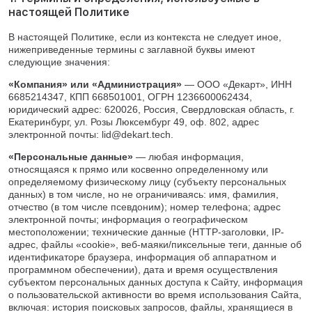
Кронштейны
Воронеж
настоящей Политике
Опоры контактной сети
Донецк
В настоящей Политике, если из контекста не следует иное,
Винтовые сваи
Екатеринбург
нижеприведенные термины с заглавной буквы имеют
Рамные опоры для дорожных знаков
Ижевск
следующие значения:
Цоколи
Иркутск
«Компания» или «Администрация»
— ООО «Декарт», ИНН
Казань
6685214347, КПП 668501001, ОГРН 1236600062434,
Кемерово
юридический адрес: 620026, Россия, Свердловская область, г.
Екатеринбург, ул. Розы Люксембург 49, оф. 802, адрес
Киров
электронной почты:
lid@dekart.tech
.
Краснодар
«Персональные данные»
— любая информация,
Красноярск
относящаяся к прямо или косвенно определенному или
Курск
определяемому физическому лицу (субъекту персональных
Липецк
данных) в том числе, но не ограничиваясь: имя, фамилия,
отчество (в том числе псевдоним); номер телефона; адрес
Луганск
электронной почты; информация о географическом
Мариуполь
местоположении; технические данные (HTTP-заголовки, IP-
Москва
адрес, файлы «cookie», веб-маяки/пиксельные теги, данные об
идентификаторе браузера, информация об аппаратном и
Мурманск
программном обеспечении), дата и время осуществления
Набережные Челны
субъектом персональных данных доступа к Сайту, информация
Нефтеюганск
о пользовательской активности во время использования Сайта,
включая: история поисковых запросов, файлы, хранящиеся в
Нижневартовск