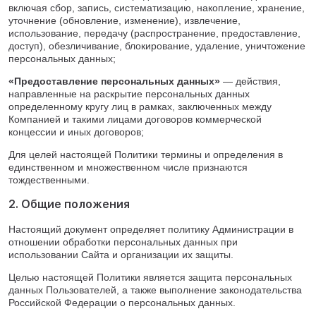
Тверь
включая сбор, запись, систематизацию, накопление, хранение,
Тольятти
уточнение (обновление, изменение), извлечение,
использование, передачу (распространение, предоставление,
Тула
доступ), обезличивание, блокирование, удаление, уничтожение
Тюмень
персональных данных;
Уфа
«Предоставление персональных данных»
— действия,
Хабаровск
направленные на раскрытие персональных данных
Чебоксары
определенному кругу лиц в рамках, заключенных между
Компанией и такими лицами договоров коммерческой
Челябинск
концессии и иных договоров;
Череповец
Для целей настоящей Политики термины и определения в
Чита
единственном и множественном числе признаются
Ярославль
тождественными.
2. Общие положения
Настоящий документ определяет политику Администрации в
отношении обработки персональных данных при
использовании Сайта и организации их защиты.
Целью настоящей Политики является защита персональных
данных Пользователей, а также выполнение законодательства
Российской Федерации о персональных данных.