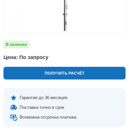
Нижнекамск
Нижний Новгород
Новосибирск
Норильск
Омск
Оренбург
В наличии
Пермь
Петрозаводск
Цена: По запросу
Ростов на Дону
Рязань
ПОЛУЧИТЬ РАСЧЁТ
Самара
Санкт-Петербург
Саранск
Саратов
Гарантия до 36 месяцев
Севастополь
Поставка точно в срок
Симферополь
Сочи
Возможна отсрочка платежа
Сургут