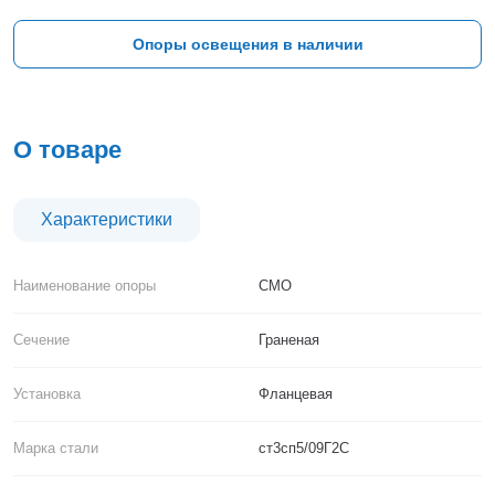
Тверь
Тольятти
Опоры освещения в наличии
Тула
Тюмень
Уфа
Хабаровск
О товаре
Чебоксары
Челябинск
Череповец
Характеристики
Чита
Ярославль
Наименование опоры
СМО
Сечение
Граненая
Установка
Фланцевая
Марка стали
ст3сп5/09Г2С