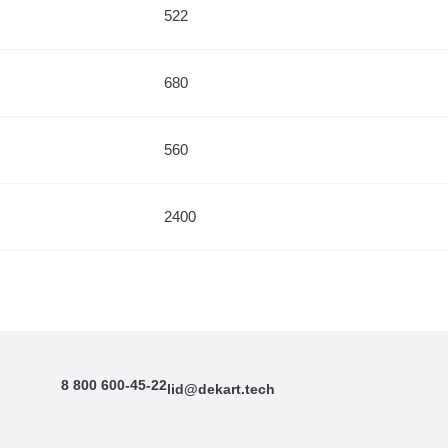
522
680
560
2400
8 800 600-45-22
lid@dekart.tech