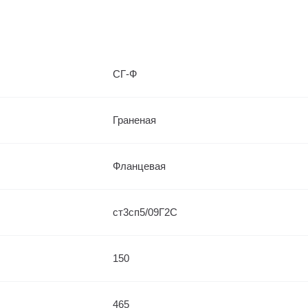
СГ-Ф
Граненая
Фланцевая
ст3сп5/09Г2С
150
465