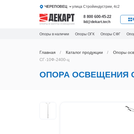
ЧЕРЕПОВЕЦ
улица Стройиндустрии, 4с2
8 800 600-45-22
lid@dekart.tech
Опоры в наличии
Опоры ОГК
Опоры СФГ
Опо
Главная
Каталог продукции
Oпоры oс
СГ-10Ф-2400-ц
ОПОРА ОСВЕЩЕНИЯ СГ