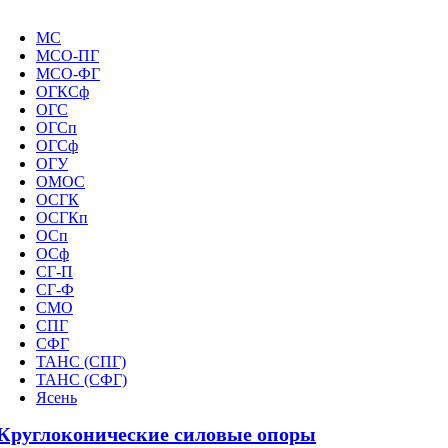
МС
МСО-ПГ
МСО-ФГ
ОГКСф
ОГС
ОГСп
ОГСф
ОГУ
ОМОС
ОСГК
ОСГКп
ОСп
ОСф
СГ-П
СГ-Ф
СМО
СПГ
СФГ
ТАНС (СПГ)
ТАНС (СФГ)
Ясень
Круглоконические силовые опоры