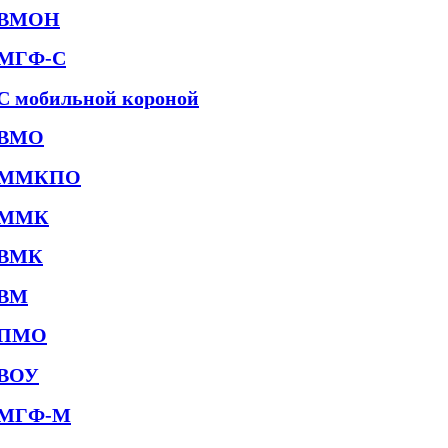
ВМОН
МГФ-С
С мобильной короной
ВМО
ММКПО
ММК
ВМК
ВМ
ПМО
ВОУ
МГФ-М