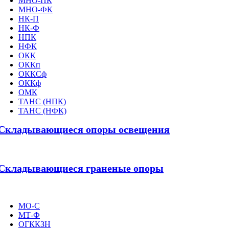
МНО-ПК
МНО-ФК
НК-П
НК-Ф
НПК
НФК
ОКК
ОККп
ОККСф
ОККф
ОМК
ТАНС (НПК)
ТАНС (НФК)
Складывающиеся опоры освещения
Складывающиеся граненые опоры
МО-С
МТ-Ф
ОГККЗН