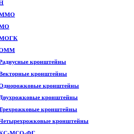
Н
ММО
МО
МОГК
ОММ
Радиусные кронштейны
Векторные кронштейны
Однорожковые кронштейны
Двухрожковые кронштейны
Трехрожковые кронштейны
Четырехрожковые кронштейны
КС-МСО-ФГ