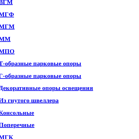
ВГМ
МГФ
МГМ
ММ
МПО
Т-образные парковые опоры
Г-образные парковые опоры
Декоративные опоры освещения
Из гнутого швеллера
Консольные
Поперечные
МГК