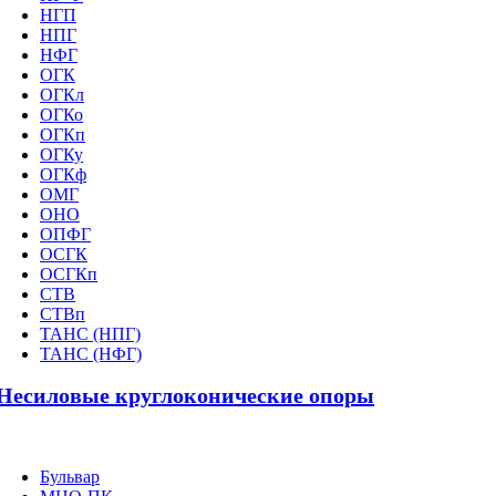
НГП
НПГ
НФГ
ОГК
ОГКл
ОГКо
ОГКп
ОГКу
ОГКф
ОМГ
ОНО
ОПФГ
ОСГК
ОСГКп
СТВ
СТВп
ТАНС (НПГ)
ТАНС (НФГ)
Несиловые круглоконические опоры
Бульвар