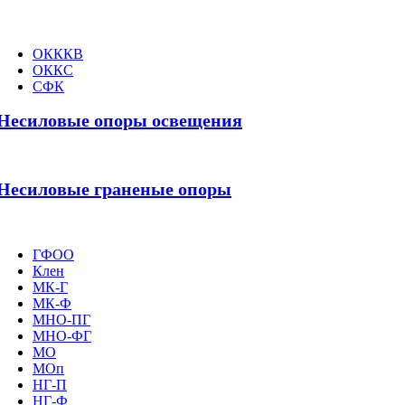
ОКККВ
ОККС
СФК
Несиловые опоры освещения
Несиловые граненые опоры
ГФОО
Клен
МК-Г
МК-Ф
МНО-ПГ
МНО-ФГ
МО
МОп
НГ-П
НГ-Ф