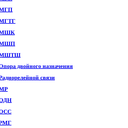
МГП
МГТГ
МШК
МШП
МШТШ
Опора двойного назначения
Радиорелейной связи
МР
ОДН
ОСС
РМГ