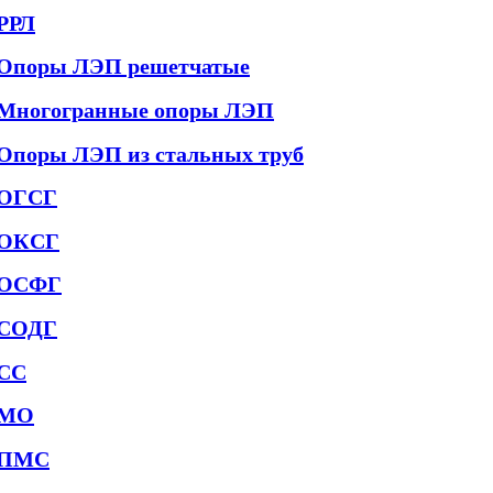
РРЛ
Опоры ЛЭП решетчатые
Многогранные опоры ЛЭП
Опоры ЛЭП из стальных труб
ОГСГ
ОКСГ
ОСФГ
СОДГ
СС
МО
ПМС